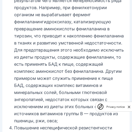
результатом чего является непереносимость ряда
продуктов. Например, при фенилкетонурии
организм не вырабатывает фермент
фенилаланингидроксилазу, катализирующую
превращение аминокислоты фенилаланина в
тирозин, что приводит к накоплению фенилаланина
в тканях и развитию умственной недостаточности.
Для предотвращения этого необходимо исключить
из диеты продукты, содержащие фенилаланин, то
есть применять БАД к пище, содержащей
комплекс аминокислот без фенилаланина. Другим
примером может служить применение к пище
БАД, содержащих комплекс витаминов и
минеральных солей, больными глютеновой
энтеропатией, недостаток которых связан с
исключением из диеты этих больных основных
Privacy notice
источников витаминов группы В — продуктов из
пшеницы, ржи, овса;
Повышение неспецифической резистентности